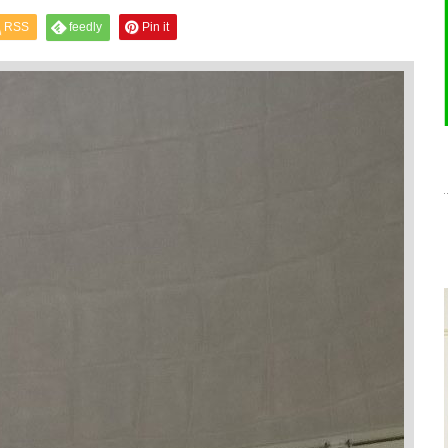
RSS
feedly
Pin it