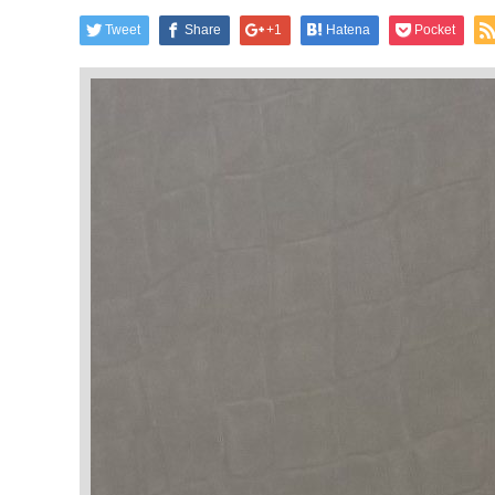
Tweet
Share
+1
Hatena
Pocket