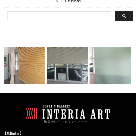
クリーンが
NO.0006 バンブーブラインド
NO.0010 アルミブラインドが
NO.0004 ロールスクリー
が一万…
五千円…
五千円…
【取扱品目】